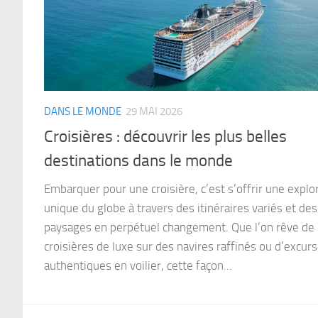
DANS LE MONDE
29 MAI 2026
Croisières : découvrir les plus belles
destinations dans le monde
Embarquer pour une croisière, c’est s’offrir une explo
unique du globe à travers des itinéraires variés et des
paysages en perpétuel changement. Que l’on rêve de
croisières de luxe sur des navires raffinés ou d’excur
authentiques en voilier, cette façon...