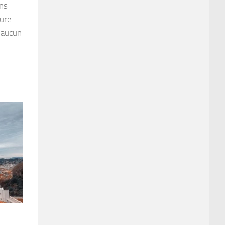
ns
ture
 aucun