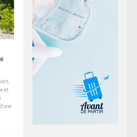
le
Vert,
e et
i
 d’une