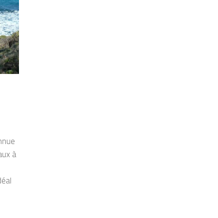
onnue
aux à
déal